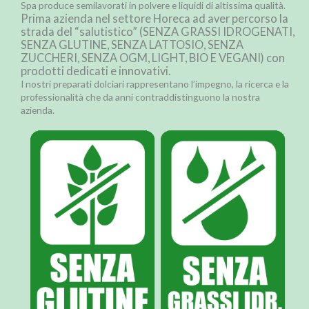
Spa produce semilavorati in polvere e liquidi di altissima qualità.
Prima azienda nel settore Horeca ad aver percorso la
strada del “salutistico” (SENZA GRASSI IDROGENATI,
SENZA GLUTINE, SENZA LATTOSIO, SENZA
ZUCCHERI, SENZA OGM, LIGHT, BIO E VEGANI) con
prodotti dedicati e innovativi.
I nostri preparati dolciari rappresentano l’impegno, la ricerca e la
professionalità che da anni contraddistinguono la nostra
azienda.