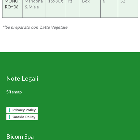
MONO-
Mandorla
15x30g
Pz
Box
6
52
ROY06
& Miele
**Se preparato con 'Latte Vegetale'
Note Legali-
Sitemap
Privacy Policy
Cookie Policy
Bicom Spa