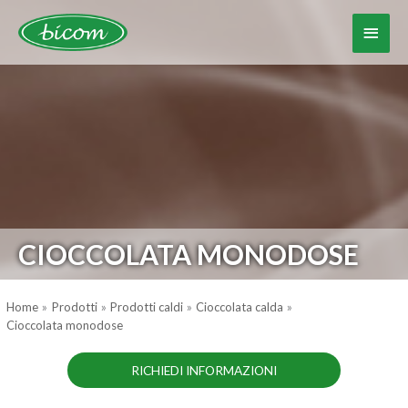
Vai
al
Menu
contenuto
princ
CIOCCOLATA MONODOSE
Home
Prodotti
Prodotti caldi
Cioccolata calda
Cioccolata monodose
RICHIEDI INFORMAZIONI