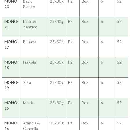
MONO-
Bacio
25x30g
Pz
Box
6
52
20
Bianco
MONO-
Miele &
25x30g
Pz
Box
6
52
21
Zenzero
MONO-
Banana
25x30g
Pz
Box
6
52
17
MONO-
Fragola
25x30g
Pz
Box
6
52
18
MONO-
Pera
25x30g
Pz
Box
6
52
19
MONO-
Menta
25x30g
Pz
Box
6
52
15
MONO-
Arancia &
25x30g
Pz
Box
6
52
16
Cannella