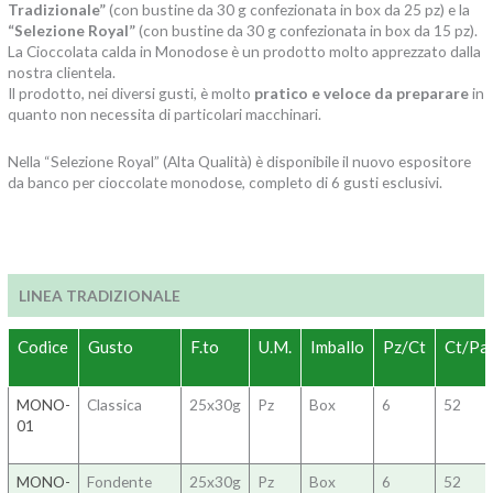
Tradizionale”
(con bustine da 30 g confezionata in box da 25 pz) e la
“Selezione Royal”
(con bustine da 30 g confezionata in box da 15 pz).
La Cioccolata calda in Monodose è un prodotto molto apprezzato dalla
nostra clientela.
Il prodotto, nei diversi gusti, è molto
pratico e veloce da preparare
in
quanto non necessita di particolari macchinari.
Nella “Selezione Royal” (Alta Qualità) è disponibile il nuovo espositore
da banco per cioccolate monodose, completo di 6 gusti esclusivi.
LINEA TRADIZIONALE
Codice
Gusto
F.to
U.M.
Imballo
Pz/Ct
Ct/Pal
MONO-
Classica
25x30g
Pz
Box
6
52
01
MONO-
Fondente
25x30g
Pz
Box
6
52