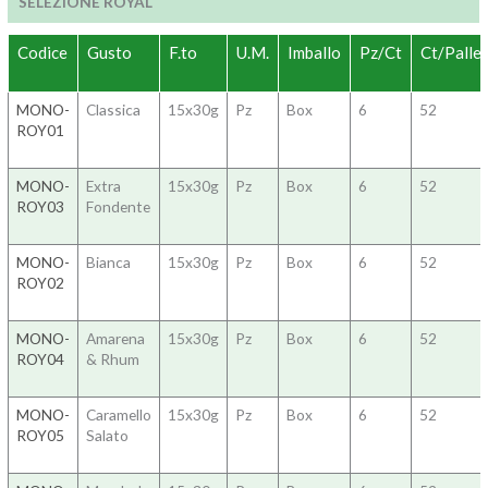
SELEZIONE ROYAL
Codice
Gusto
F.to
U.M.
Imballo
Pz/Ct
Ct/Pallet
MONO-
Classica
15x30g
Pz
Box
6
52
ROY01
MONO-
Extra
15x30g
Pz
Box
6
52
ROY03
Fondente
MONO-
Bianca
15x30g
Pz
Box
6
52
ROY02
MONO-
Amarena
15x30g
Pz
Box
6
52
ROY04
& Rhum
MONO-
Caramello
15x30g
Pz
Box
6
52
ROY05
Salato