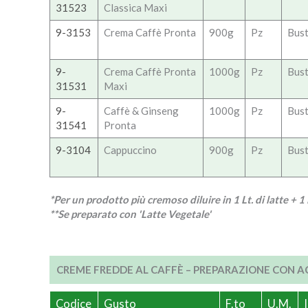
31523
Classica Maxi
9-3153
Crema Caffè Pronta
900g
Pz
Bus
9-
Crema Caffè Pronta
1000g
Pz
Bus
31531
Maxi
9-
Caffè & Ginseng
1000g
Pz
Bus
31541
Pronta
9-3104
Cappuccino
900g
Pz
Bus
*Per un prodotto più cremoso diluire in 1 Lt. di latte + 
**Se preparato con 'Latte Vegetale'
CREME FREDDE AL CAFFÈ – PREPARAZIONE CON 
Codice
Gusto
F.to
U.M.