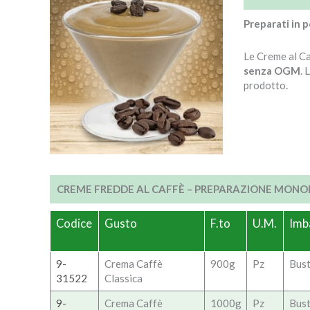
Preparati in 
Le Creme al C
senza OGM
. 
prodotto.
CREME FREDDE AL CAFFÈ – PREPARAZIONE MON
Codice
Gusto
F.to
U.M.
Imb
9-
Crema Caffè
900g
Pz
Bus
31522
Classica
9-
Crema Caffè
1000g
Pz
Bus