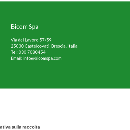
Bicom Spa
Via del Lavoro 57/59
25030 Castelcovati, Brescia, Italia
Tel:
030 7080454
Email:
info@bicomspa.com
ativa sulla raccolta
Le tue preferenze relative alla privacy