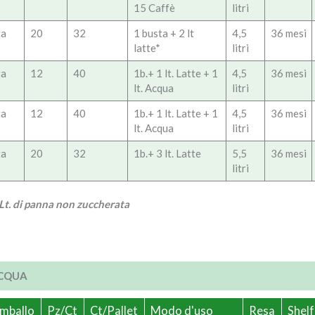
15 Caffè
litri
ta
20
32
1 busta + 2 lt
4,5
36 mesi
latte*
litri
ta
12
40
1b.+ 1 lt. Latte + 1
4,5
36 mesi
lt. Acqua
litri
ta
12
40
1b.+ 1 lt. Latte + 1
4,5
36 mesi
lt. Acqua
litri
ta
20
32
1b.+ 3 lt. Latte
5,5
36 mesi
litri
1 Lt. di panna non zuccherata
ACQUA
Imballo
Pz/Ct
Ct/Pallet
Modo d'uso
Resa
Shelf