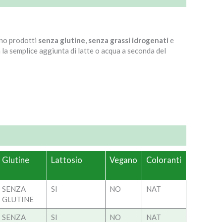
ono prodotti
senza glutine
,
senza grassi idrogenati
e
 la semplice aggiunta di latte o acqua a seconda del
Glutine
Lattosio
Vegano
Coloranti
SENZA
SI
NO
NAT
GLUTINE
SENZA
SI
NO
NAT