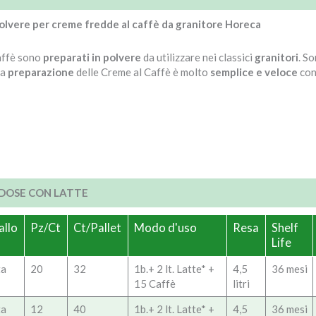
polvere per creme fredde al caffè da granitore Horeca
affè sono
preparati in polvere
da utilizzare nei classici
granitori
. S
La
preparazione
delle Creme al Caffè è molto
semplice e veloce
con
ODOSE CON LATTE
allo
Pz/Ct
Ct/Pallet
Modo d'uso
Resa
Shelf
Life
ta
20
32
1b.+ 2 lt. Latte* +
4,5
36 mesi
15 Caffè
litri
ta
12
40
1b.+ 2 lt. Latte* +
4,5
36 mesi