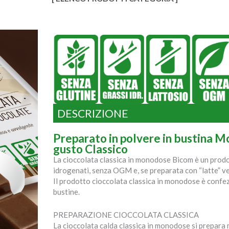
DESCRIZIONE
Preparato in polvere in bustina M
gusto Classico
La cioccolata classica in monodose Bicom è un prodot
idrogenati, senza OGM e, se preparata con “latte” v
Il prodotto cioccolata classica in monodose è confez
bustine.
PREPARAZIONE CIOCCOLATA CLASSICA
La cioccolata calda classica in monodose si prepara