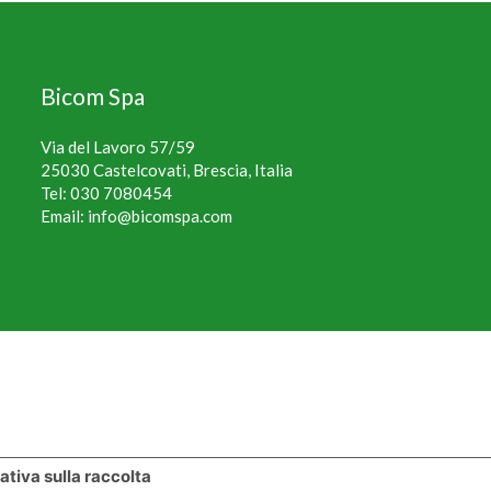
Bicom Spa
Via del Lavoro 57/59
25030 Castelcovati, Brescia, Italia
Tel:
030 7080454
Email:
info@bicomspa.com
ativa sulla raccolta
Le tue preferenze relative alla privacy