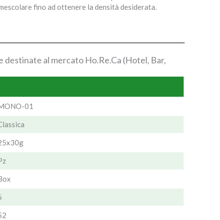
 mescolare fino ad ottenere la densità desiderata.
 destinate al mercato Ho.Re.Ca (Hotel, Bar,
MONO-01
Classica
25x30g
Pz
Box
6
52