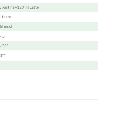
1 bustina+120 ml Latte
1 tazza
36 mesi
NO
NO**
SI**
/