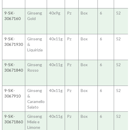
9-SK-
Ginseng
40x9g
Pz
Box
6
52
3067160
Gold
9-SK-
Ginseng
40x11g
Pz
Box
6
52
30671930
&
Liquirizia
9-SK-
Ginseng
40x11g
Pz
Box
6
52
30671840
Rosso
9-SK-
Ginseng
40x11g
Pz
Box
6
52
3067910
&
Caramello
Salato
9-SK-
Ginseng
40x11g
Pz
Box
6
52
30671860
Miele e
Limone