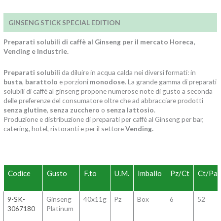
GINSENG STICK SPECIAL EDITION
Preparati solubili di caffè al Ginseng per il mercato Horeca,
Vending e Industrie.
Preparati solubili
da diluire in acqua calda nei diversi formati: in
busta
,
barattolo
e porzioni
monodose
. La grande gamma di preparati
solubili di caffè al ginseng propone numerose note di gusto a seconda
delle preferenze del consumatore oltre che ad abbracciare prodotti
senza glutine
,
senza zucchero
o
senza lattosio
.
Produzione e distribuzione di preparati per caffè al Ginseng per bar,
catering, hotel, ristoranti e per il settore
Vending.
Codice
Gusto
F.to
U.M.
Imballo
Pz/Ct
Ct/Pal
9-SK-
Ginseng
40x11g
Pz
Box
6
52
3067180
Platinum