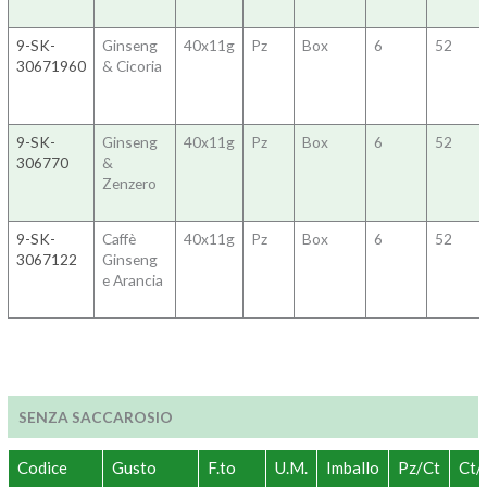
9-SK-
Ginseng
40x11g
Pz
Box
6
52
30671960
& Cicoria
9-SK-
Ginseng
40x11g
Pz
Box
6
52
306770
&
Zenzero
9-SK-
Caffè
40x11g
Pz
Box
6
52
3067122
Ginseng
e Arancia
SENZA SACCAROSIO
Codice
Gusto
F.to
U.M.
Imballo
Pz/Ct
Ct/