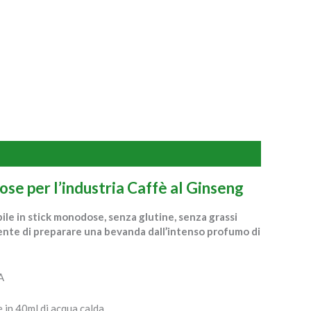
se per l’industria Caffè al Ginseng
bile in stick monodose, senza glutine, senza grassi
nte di preparare una bevanda dall’intenso profumo di
A
e in 40ml di acqua calda.