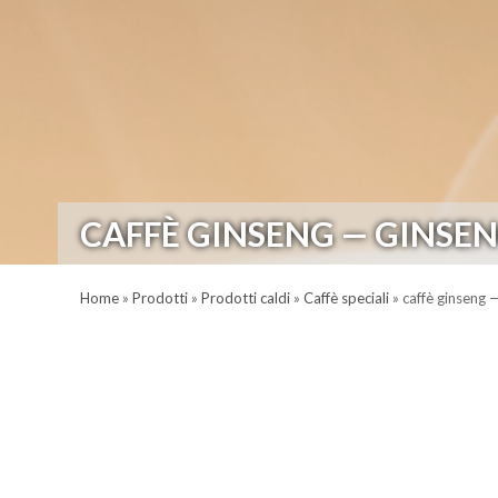
CAFFÈ GINSENG — GINSENG
Home
»
Prodotti
»
Prodotti caldi
»
Caffè speciali
»
caffè ginseng —