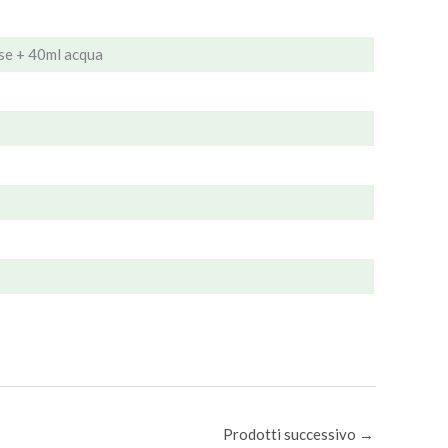
e + 40ml acqua
Prodotti successivo
→