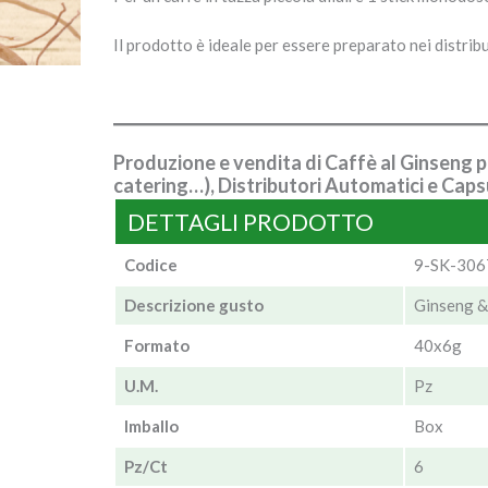
Il prodotto è ideale per essere preparato nei distribut
Produzione e vendita di Caffè al Ginseng per
catering…), Distributori Automatici e Caps
DETTAGLI PRODOTTO
Codice
9-SK-30
Descrizione gusto
Ginseng & 
Formato
40x6g
U.M.
Pz
Imballo
Box
Pz/Ct
6