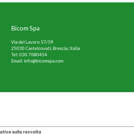
Bicom Spa
Via del Lavoro 57/59
25030 Castelcovati, Brescia, Italia
Tel:
030 7080454
Email:
info@bicomspa.com
ativa sulla raccolta
Le tue preferenze relative alla privacy