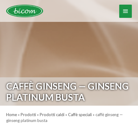
Vai
al
Menu
contenuto
princ
CAFFÈ GINSENG — GINSENG
PLATINUM BUSTA
Home
»
Prodotti
»
Prodotti caldi
»
Caffè speciali
»
caffè ginseng —
ginseng platinum busta