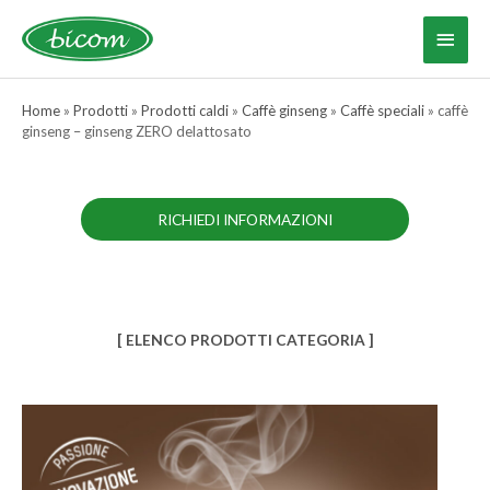
Vai
al
Menu
contenuto
princ
Home
»
Prodotti
»
Prodotti caldi
»
Caffè ginseng
»
Caffè speciali
»
caffè
ginseng – ginseng ZERO delattosato
RICHIEDI INFORMAZIONI
[ ELENCO PRODOTTI CATEGORIA ]