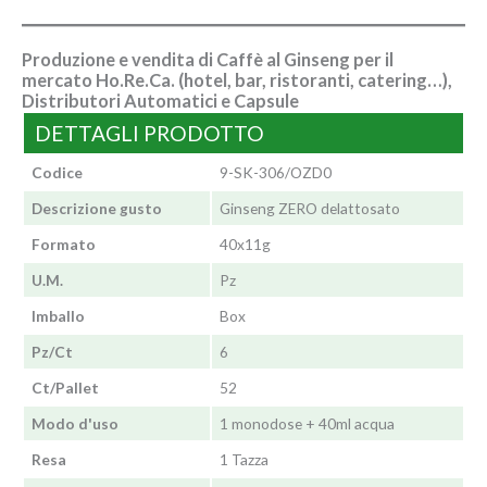
Produzione e vendita di Caffè al Ginseng per il
mercato Ho.Re.Ca. (hotel, bar, ristoranti, catering…),
Distributori Automatici e Capsule
DETTAGLI PRODOTTO
Codice
9-SK-306/OZD0
Descrizione gusto
Ginseng ZERO delattosato
Formato
40x11g
U.M.
Pz
Imballo
Box
Pz/Ct
6
Ct/Pallet
52
Modo d'uso
1 monodose + 40ml acqua
Resa
1 Tazza