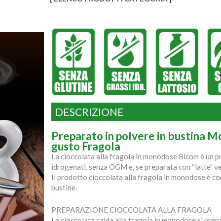
DESCRIZIONE
Preparato in polvere in bustina M
gusto Fragola
La cioccolata alla fragola in monodose Bicom è un pr
idrogenati, senza OGM e, se preparata con “latte” v
Il prodotto cioccolata alla fragola in monodose è co
bustine.
PREPARAZIONE CIOCCOLATA ALLA FRAGOLA
La cioccolata calda alla fragola in monodose si pre