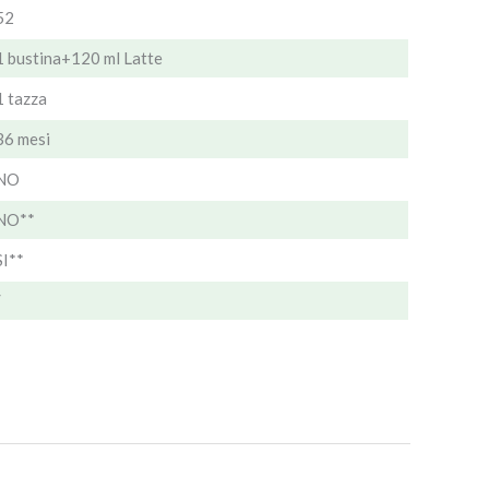
52
1 bustina+120 ml Latte
1 tazza
36 mesi
NO
NO**
SI**
/