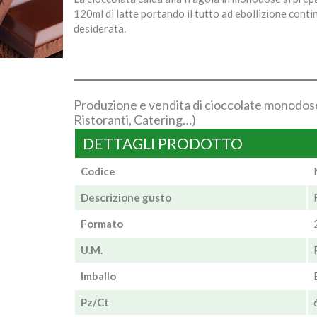
120ml di latte portando il tutto ad ebollizione cont
desiderata.
Produzione e vendita di cioccolate monodose
Ristoranti, Catering…)
DETTAGLI PRODOTTO
Codice
Descrizione gusto
Formato
U.M.
Imballo
Pz/Ct