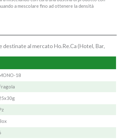
inuando a mescolare fino ad ottenere la densità
 destinate al mercato Ho.Re.Ca (Hotel, Bar,
MONO-18
Fragola
25x30g
Pz
Box
6