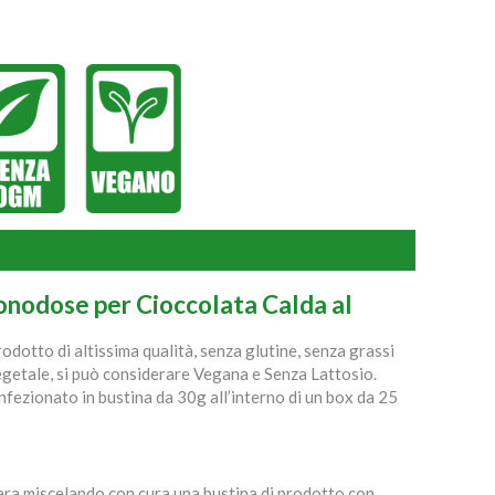
onodose per Cioccolata Calda al
odotto di altissima qualità, senza glutine, senza grassi
egetale, si può considerare Vegana e Senza Lattosio.
nfezionato in bustina da 30g all’interno di un box da 25
para miscelando con cura una bustina di prodotto con