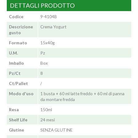
DETTAGLI PRODOTTO
Codice
9-4104B
Descrizione
Crema Yogurt
gusto
Formato
15x40g
U.M.
Pz
Imballo
Box
Pz/Ct
8
Ct/Pallet
/
Modo d'uso
1 busta + 60 ml latte freddo + 60 ml di panna
da montare fredda
Resa
150ml
Shelf Life
24 mesi
Glutine
SENZA GLUTINE