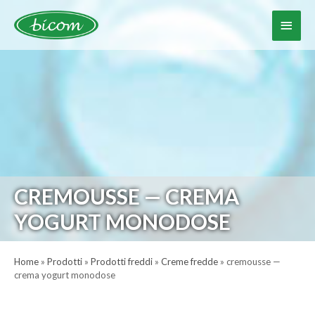
Vai
al
Menu
contenuto
princ
CREMOUSSE — CREMA
YOGURT MONODOSE
Home
»
Prodotti
»
Prodotti freddi
»
Creme fredde
»
cremousse —
crema yogurt monodose