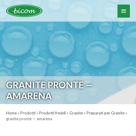
Vai
al
Menu
contenuto
princ
GRANITE PRONTE —
AMARENA
Home
»
Prodotti
»
Prodotti freddi
»
Granite
»
Preparati per Granite
»
granite pronte — amarena