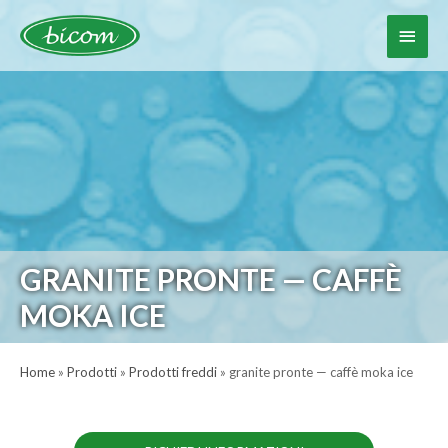
Vai
al
Menu
contenuto
princ
GRANITE PRONTE — CAFFÈ
MOKA ICE
Home
»
Prodotti
»
Prodotti freddi
»
granite pronte — caffè moka ice