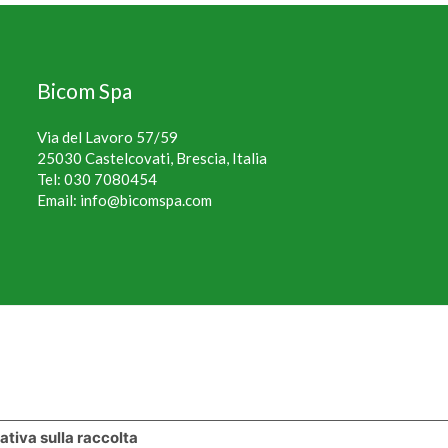
Bicom Spa
Via del Lavoro 57/59
25030 Castelcovati, Brescia, Italia
Tel:
030 7080454
Email:
info@bicomspa.com
ativa sulla raccolta
Le tue preferenze relative alla privacy