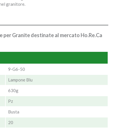
nel granitore.
re per Granite destinate al mercato Ho.Re.Ca
9-G6-50
Lampone Blu
630g
Pz
Busta
20