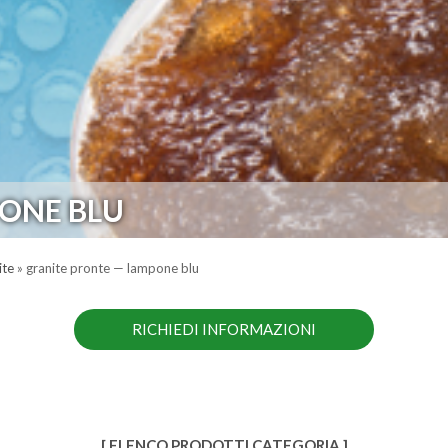
ONE BLU
ite
»
granite pronte — lampone blu
RICHIEDI INFORMAZIONI
[ ELENCO PRODOTTI CATEGORIA ]