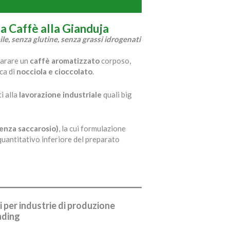
ia Caffè
alla Gianduja
le, senza glutine, senza grassi idrogenati
parare un
caffè aromatizzato
corposo,
ca di
nocciola e cioccolato
.
i alla
lavorazione industriale
quali big
enza saccarosio)
, la cui formulazione
quantitativo inferiore del preparato
i
per industrie di produzione
ending