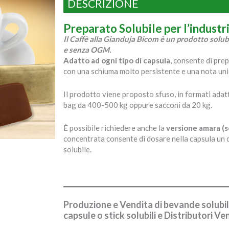
DESCRIZIONE
Preparato Solubile per l’industr
Il Caffè alla Gianduja Bicom è un prodotto solubi
e senza OGM.
Adatto ad ogni tipo di capsula
, consente di pre
con una schiuma molto persistente e una nota uni
Il prodotto viene proposto sfuso, in formati adatt
bag da 400-500 kg oppure sacconi da 20 kg.
È possibile richiedere anche la
versione amara (s
concentrata consente di dosare nella capsula un 
solubile.
Produzione e Vendita di
bevande solubil
capsule o stick solubili e Distributori V