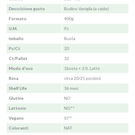
Descrizione gusto
Budino Vaniglia (a caldo)
Formato
400g
U.M.
Pz
Imballo
Busta
Pz/Ct
20
Ct/Pallet
32
Modo d'uso
1busta + 2 lt. Latte
Resa
circa 20/25 porzioni
Shelf Life
36 mesi
Glutine
NO
Lattosio
NO**
Vegano
SI**
Coloranti
NAT