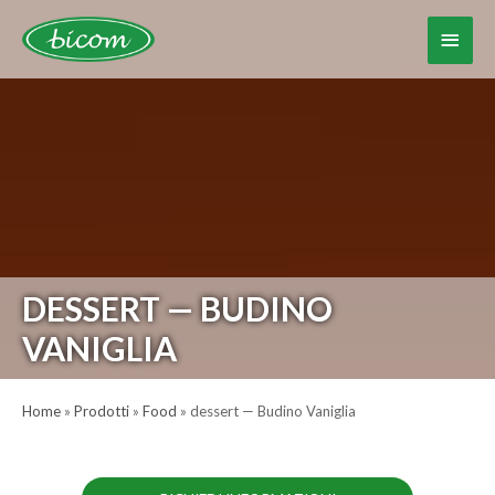
Vai
al
Menu
contenuto
princ
DESSERT — BUDINO
VANIGLIA
Home
»
Prodotti
»
Food
»
dessert — Budino Vaniglia