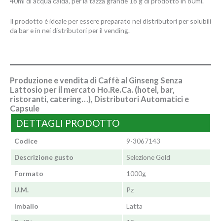
40ml di acqua calda, per la tazza grande 18 g di prodotto in 80ml.
Il prodotto è ideale per essere preparato nei distributori per solubili
da bar e in nei distributori per il vending.
Produzione e vendita di Caffè al Ginseng Senza
Lattosio per il mercato Ho.Re.Ca. (hotel, bar,
ristoranti, catering…), Distributori Automatici e
Capsule
DETTAGLI PRODOTTO
Codice
9-3067143
Descrizione gusto
Selezione Gold
Formato
1000g
U.M.
Pz
Imballo
Latta