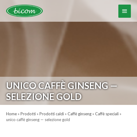
Vai
al
Menu
contenuto
princ
UNICO CAFFÈ GINSENG —
SELEZIONE GOLD
Home
»
Prodotti
»
Prodotti caldi
»
Caffè ginseng
»
Caffè speciali
»
unico caffè ginseng — selezione gold